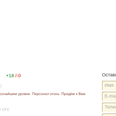
й
Остав
+18
/-0
TC
сочайшем уровне. Персонал огонь. Придём к Вам
32 UTC