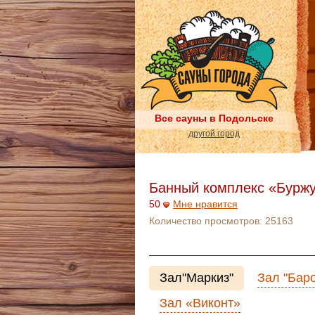
Все сауны в Подольске
другой город
Банный комплекс «Бурж
50
Мне нравится
Количество просмотров:
25163
Зал"Маркиз"
Зал "Бар
Зал «Виконт»