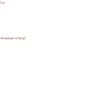
0 р.
ительную плату)