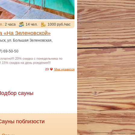
n.:
2 часа
14 чел.
1000 руб./час
а «На Зеленовской»
льск, ул. Большая Зеленовская,
7) 69-50-50
сплатно!!! 20% скидка с понедельника по
!! 15% скидка на день рождения!!!
23
Мне нравится
Подбор сауны
Сауны поблизости