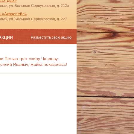
 «Отдых»
ольск, ул. Большая Серпуховская, д. 212а
 «Акваспейс»
ольск, ул. Большая Серпуховская, д. 227
Акции
Разместить свою акцию
не Петька трет спину Чапаеву:
силий Иваныч, майка показалась!