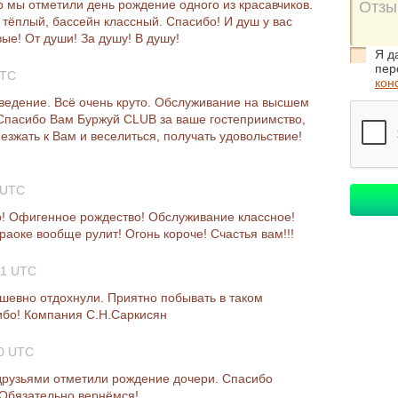
р мы отметили день рождение одного из красавчиков.
 тёплый, бассейн классный. Спасибо! И душ у вас
вые! От души! За душу! В душу!
Я д
пер
UTC
кон
ведение. Всё очень круто. Обслуживание на высшем
. Спасибо Вам Буржуй CLUB за ваше гостеприимство,
езжать к Вам и веселиться, получать удовольствие!
 UTC
пер! Офигенное рождество! Обслуживание классное!
аоке вообще рулит! Огонь короче! Счастья вам!!!
51 UTC
ушевно отдохнули. Приятно побывать в таком
сибо! Компания С.Н.Саркисян
20 UTC
 друзьями отметили рождение дочери. Спасибо
 Обязательно вернёмся!