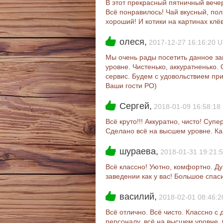
В этот прекрасный пятничный вече
Всё понравилось! Чай вкусный, пол
хороший! И котики на картинах клё
олеся,
2017-12-27 16:16:20 
Мы очень рады посетить данное за
уровне. Чистенько, аккуратненько
сервис. Будем с удовольствием при
Ваши гости РО)
Сергей,
2018-01-09 16:58:18
Всё круто!!! Аккуратно, чисто! Су
Сделано всё на высшем уровне. Кар
шураева,
2018-01-31 19:21:
Всё классно! Уютно, комфортно. Д
заведении как у вас! Большое спа
василий,
2018-02-01 08:46:
Всё отлично. Всё чисто. Классно с
персоналу, всё на высшем уровне.