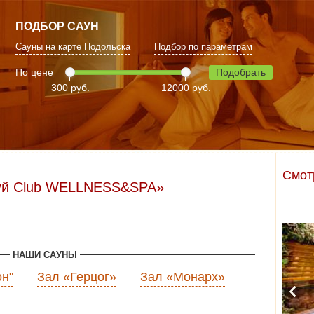
ПОДБОР САУН
Сауны на карте Подольска
Подбор по параметрам
По цене
Подобрать
300 руб.
12000 руб.
Смот
уй Club WELLNESS&SPA»
НАШИ САУНЫ
он"
Зал «Герцог»
Зал «Монарх»