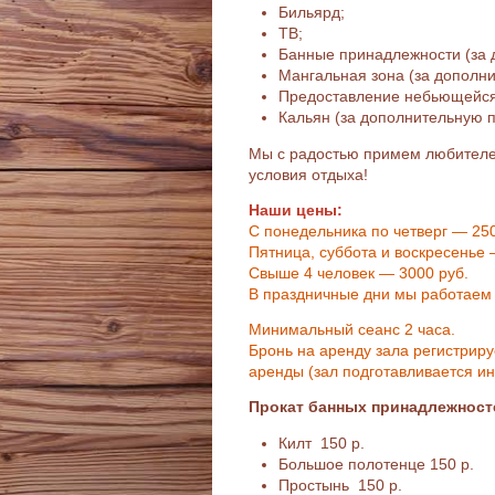
Бильярд;
ТВ;
Банные принадлежности (за 
Мангальная зона (за дополн
Предоставление небьющейся
Кальян (за дополнительную 
Мы с радостью примем любителе
условия отдыха!
Наши цены:
С понедельника по четверг — 250
Пятница, суббота и воскресенье 
Свыше 4 человек — 3000 руб.
В праздничные дни мы работаем
Минимальный сеанс 2 часа.
Бронь на аренду зала регистрир
аренды (зал подготавливается ин
Прокат банных принадлежност
Килт 150 р.
Большое полотенце 150 р.
Простынь 150 р.